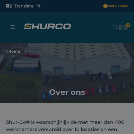
Translate
Call Us Now
0
Sheeting Systems
Home
Tarps
Rollerbars
Over ons
Sectors
Repair and Maintenance
Shur-Co®
is
waarschijnlijk de
met meer dan 400
werknemers verspreid over 10 locaties en een
Shop