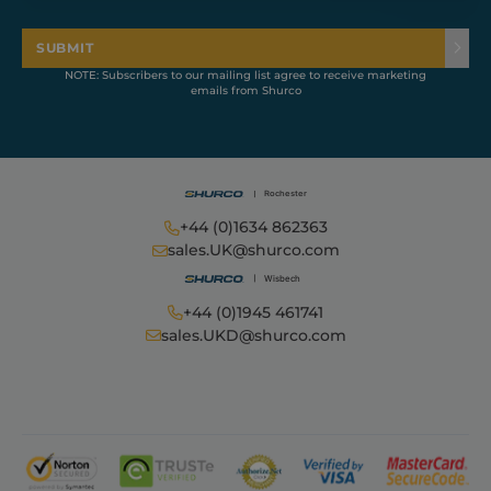
used analytics
service. This
cookie is used
SUBMIT
to distinguish
unique users
NOTE: Subscribers to our mailing list agree to receive marketing
by assigning a
emails from Shurco
randomly
generated
number as a
client
identifier. It is
included in
each page
request in a
site and used
+44 (0)1634 862363
to calculate
sales.UK@shurco.com
visitor, session
and campaign
data for the
sites analytics
+44 (0)1945 461741
reports.
sales.UKD@shurco.com
sbjs_migrations
.shurco.co.uk
Session
This cookie is
used to track
user
interactions
and migration
between
different
pages or
sections of the
website to